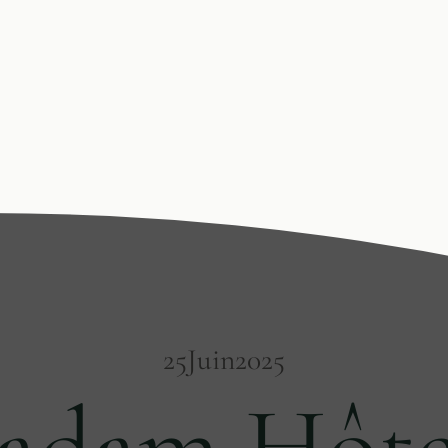
25
Juin
2025
adam Hôte