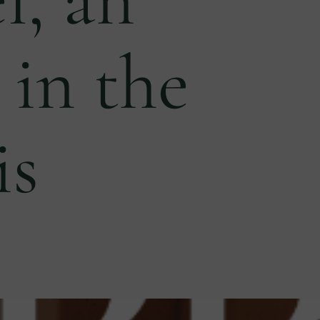
 in the
is