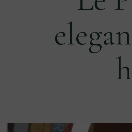
elegan
h